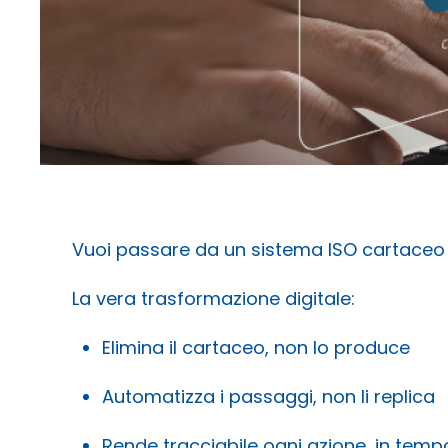
Vuoi passare da un sistema ISO cartaceo 
La vera trasformazione digitale:
Elimina il cartaceo, non lo produce
Automatizza i passaggi, non li replica
Rende tracciabile ogni azione, in temp