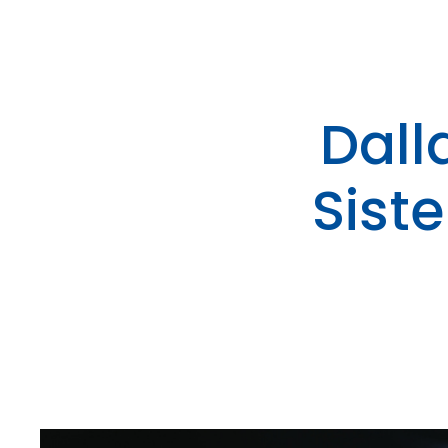
Dall
Sist